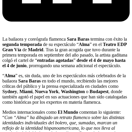
La bailaora y coreógrafa flamenca
Sara Baras
termina con éxito la
segunda temporada
de su espectáculo “
Alma
” en el
Teatro EDP
Gran Vía
de
Madrid
. Tras la gran acogida que tuvo durante la
primera temporada en septiembre del año pasado, la artista gaditana
colgó el cartel de “
entradas agotadas
”
desde el 4 de mayo hasta
el 4 de junio
, prorrogando una semana adicional el espectáculo.
“
Alma
” es, sin duda, uno de los espectáculos más celebrados de la
bailaora
Sara Baras
en todo el mundo, recibiendo las mejores
críticas del público y la prensa especializada en ciudades como
Sydney
,
Miami
,
Nueva York
,
Washington
o
Budapest
, donde
también agotó el papel en sus actuaciones que han sido catalogadas
como históricas por los expertos en materia flamenca.
Medios internacionales como
El Mundo
comentan lo siguiente:
“
Con “Alma” ha dibujado un retrato flamenco sobre las distintas
identidades individuales del bolero, que, sumadas, marcan un
reflejo de la identidad hispanoamericana, lo que nos lleva al