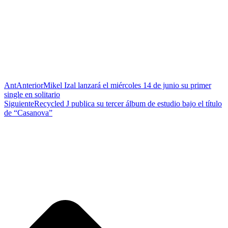
Ant
Anterior
Mikel Izal lanzará el miércoles 14 de junio su primer
single en solitario
Siguiente
Recycled J publica su tercer álbum de estudio bajo el título
de “Casanova”