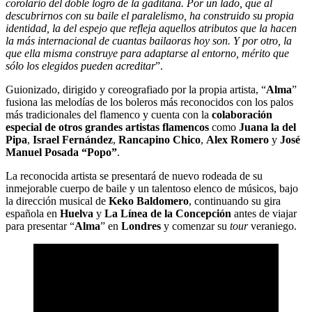
corolario del doble logro de la gaditana. Por un lado, que al
descubrirnos con su baile el paralelismo, ha construido su propia
identidad, la del espejo que refleja aquellos atributos que la hacen
la más internacional de cuantas bailaoras hoy son. Y por otro, la
que ella misma construye para adaptarse al entorno, mérito que
sólo los elegidos pueden acreditar
”.
Guionizado, dirigido y coreografiado por la propia artista, “
Alma
”
fusiona las melodías de los boleros más reconocidos con los palos
más tradicionales del flamenco y cuenta con la
colaboración
especial de otros grandes artistas flamencos
como
Juana la del
Pipa
,
Israel Fernández
,
Rancapino Chico
,
Alex Romero
y
José
Manuel Posada “Popo”
.
La reconocida artista se presentará de nuevo rodeada de su
inmejorable cuerpo de baile y un talentoso elenco de músicos, bajo
la dirección musical de
Keko Baldomero
, continuando su gira
española en
Huelva
y
La Línea de la Concepción
antes de viajar
para presentar “
Alma
” en
Londres
y comenzar su
tour
veraniego.