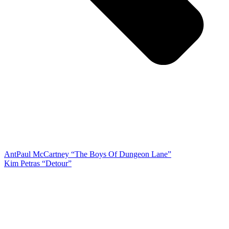
Ant
Paul McCartney “The Boys Of Dungeon Lane”
Kim Petras “Detour”