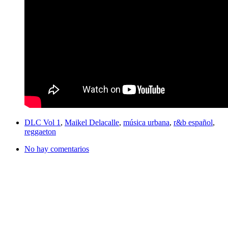
DLC Vol 1
,
Maikel Delacalle
,
música urbana
,
r&b español
,
reggaeton
No hay comentarios