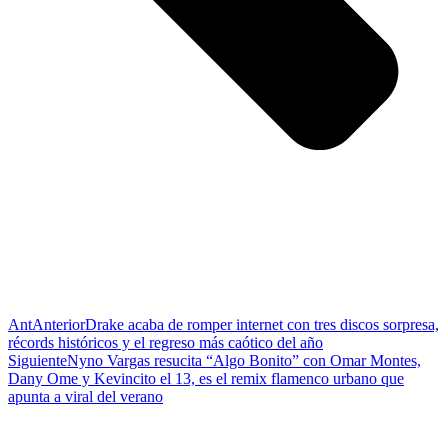
Ant
Anterior
Drake acaba de romper internet con tres discos sorpresa,
récords históricos y el regreso más caótico del año
Siguiente
Nyno Vargas resucita “Algo Bonito” con Omar Montes,
Dany Ome y Kevincito el 13, es el remix flamenco urbano que
apunta a viral del verano