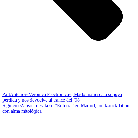
Ant
Anterior
«Veronica Electronica», Madonna rescata su joya
perdida y nos devuelve al trance del ’98
Siguiente
Allison desata su “Euforia” en Madrid, punk-rock latino
con alma mitológica