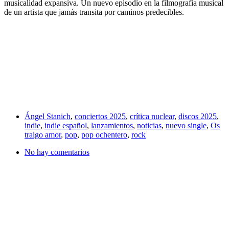
musicalidad expansiva. Un nuevo episodio en la filmografía musical
de un artista que jamás transita por caminos predecibles.
Ángel Stanich
,
conciertos 2025
,
crítica nuclear
,
discos 2025
,
indie
,
indie español
,
lanzamientos
,
noticias
,
nuevo single
,
Os
traigo amor
,
pop
,
pop ochentero
,
rock
No hay comentarios