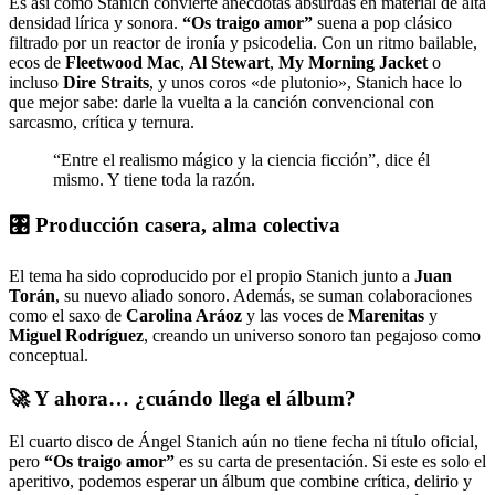
Es así como Stanich convierte anécdotas absurdas en material de alta
densidad lírica y sonora.
“Os traigo amor”
suena a pop clásico
filtrado por un reactor de ironía y psicodelia. Con un ritmo bailable,
ecos de
Fleetwood Mac
,
Al Stewart
,
My Morning Jacket
o
incluso
Dire Straits
, y unos coros «de plutonio», Stanich hace lo
que mejor sabe: darle la vuelta a la canción convencional con
sarcasmo, crítica y ternura.
“Entre el realismo mágico y la ciencia ficción”, dice él
mismo. Y tiene toda la razón.
🎛️ Producción casera, alma colectiva
El tema ha sido coproducido por el propio Stanich junto a
Juan
Torán
, su nuevo aliado sonoro. Además, se suman colaboraciones
como el saxo de
Carolina Aráoz
y las voces de
Marenitas
y
Miguel Rodríguez
, creando un universo sonoro tan pegajoso como
conceptual.
🚀 Y ahora… ¿cuándo llega el álbum?
El cuarto disco de Ángel Stanich aún no tiene fecha ni título oficial,
pero
“Os traigo amor”
es su carta de presentación. Si este es solo el
aperitivo, podemos esperar un álbum que combine crítica, delirio y