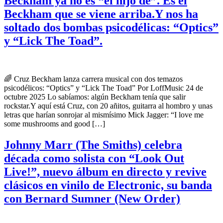
Beckham ya no es “el hijo de”. Es el
Beckham que se viene arriba.Y nos ha
soltado dos bombas psicodélicas: “Optics”
y “Lick The Toad”.
🌈 Cruz Beckham lanza carrera musical con dos temazos
psicodélicos: “Optics” y “Lick The Toad” Por LoffMusic 24 de
octubre 2025 Lo sabíamos: algún Beckham tenía que salir
rockstar.Y aquí está Cruz, con 20 añitos, guitarra al hombro y unas
letras que harían sonrojar al mismísimo Mick Jagger: “I love me
some mushrooms and good […]
Johnny Marr (The Smiths) celebra
década como solista con “Look Out
Live!”, nuevo álbum en directo y revive
clásicos en vinilo de Electronic, su banda
con Bernard Sumner (New Order)