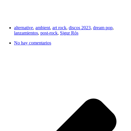
alternative
,
ambient
,
art rock
,
discos 2023
,
dream pop
,
lanzamientos
,
post-rock
,
Sigur Rós
No hay comentarios