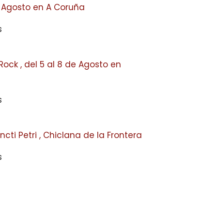
e Agosto en A Coruña
s
ock , del 5 al 8 de Agosto en
s
ti Petri , Chiclana de la Frontera
s