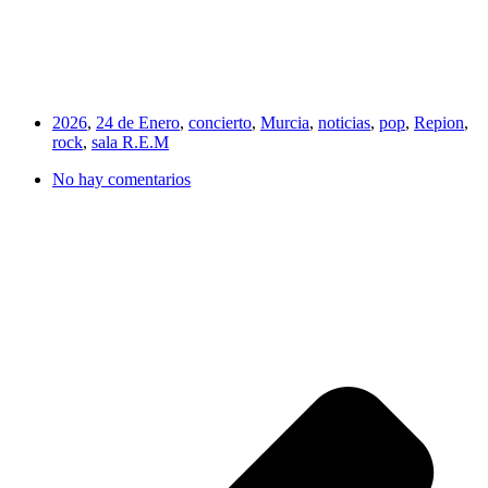
2026
,
24 de Enero
,
concierto
,
Murcia
,
noticias
,
pop
,
Repion
,
rock
,
sala R.E.M
No hay comentarios