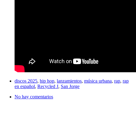
discos 2025
,
hip hop
,
lanzamientos
,
música urbana
,
rap
,
rap
en español
,
Recycled J
,
San Jorge
No hay comentarios