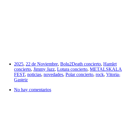
2025
,
22 de Noviembre
,
Bolu2Death concierto
,
Hamlet
concierto
,
Jimmy Jazz
,
Lotura concierto
,
METALSKALA
FEST
,
noticias
,
novedades
,
Polar concierto
,
rock
,
Vitoria-
Gasteiz
No hay comentarios