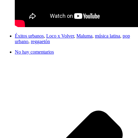
Éxitos urbanos
,
Loco x Volver
,
Maluma
,
música latina
,
pop
urbano
,
reggaetón
No hay comentarios