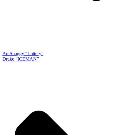
Ant
Shaggy “Lottery”
Drake “ICEMAN”