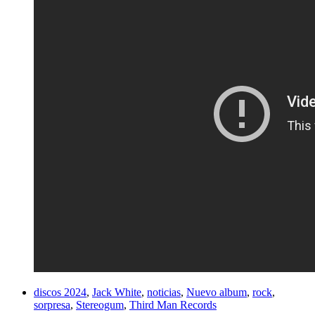
discos 2024
,
Jack White
,
noticias
,
Nuevo album
,
rock
,
sorpresa
,
Stereogum
,
Third Man Records