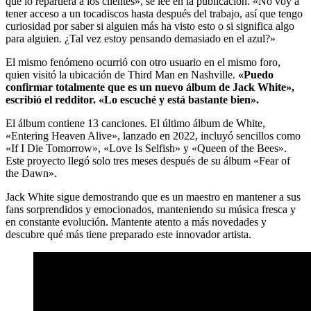
que lo repartiera a los clientes», se lee en la publicación. «No voy a
tener acceso a un tocadiscos hasta después del trabajo, así que tengo
curiosidad por saber si alguien más ha visto esto o si significa algo
para alguien. ¿Tal vez estoy pensando demasiado en el azul?»
El mismo fenómeno ocurrió con otro usuario en el mismo foro,
quien visitó la ubicación de Third Man en Nashville.
«Puedo
confirmar totalmente que es un nuevo álbum de Jack White»,
escribió el redditor. «Lo escuché y está bastante bien».
El álbum contiene 13 canciones. El último álbum de White,
«Entering Heaven Alive», lanzado en 2022, incluyó sencillos como
«If I Die Tomorrow», «Love Is Selfish» y «Queen of the Bees».
Este proyecto llegó solo tres meses después de su álbum «Fear of
the Dawn».
Jack White sigue demostrando que es un maestro en mantener a sus
fans sorprendidos y emocionados, manteniendo su música fresca y
en constante evolución. Mantente atento a más novedades y
descubre qué más tiene preparado este innovador artista.