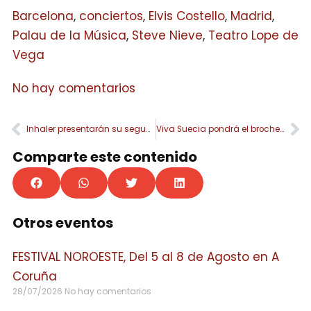
Barcelona
,
conciertos
,
Elvis Costello
,
Madrid
,
Palau de la Música
,
Steve Nieve
,
Teatro Lope de
Vega
No hay comentarios
Inhaler presentarán su segundo disco en octubre en nuestro país
Viva Suecia pondrá el broche final a su gira en el WiZink Center de Madrid
Comparte este contenido
Otros eventos
FESTIVAL NOROESTE, Del 5 al 8 de Agosto en A
Coruña
28/07/2026
No hay comentarios