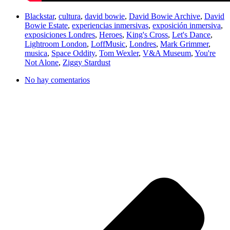
Blackstar
,
cultura
,
david bowie
,
David Bowie Archive
,
David
Bowie Estate
,
experiencias inmersivas
,
exposición inmersiva
,
exposiciones Londres
,
Heroes
,
King's Cross
,
Let's Dance
,
Lightroom London
,
LoffMusic
,
Londres
,
Mark Grimmer
,
musica
,
Space Oddity
,
Tom Wexler
,
V&A Museum
,
You're
Not Alone
,
Ziggy Stardust
No hay comentarios