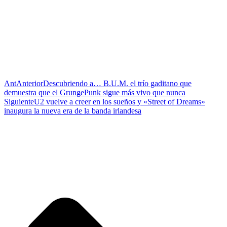
Ant
Anterior
Descubriendo a… B.U.M. el trío gaditano que
demuestra que el GrungePunk sigue más vivo que nunca
Siguiente
U2 vuelve a creer en los sueños y «Street of Dreams»
inaugura la nueva era de la banda irlandesa