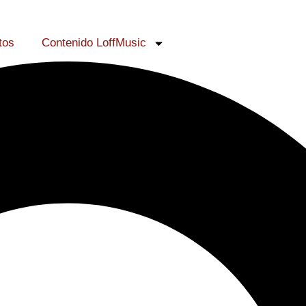
tos
Contenido LoffMusic