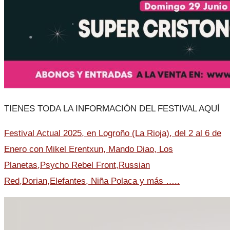
TIENES TODA LA INFORMACIÓN DEL FESTIVAL AQUÍ
Festival Actual 2025, en Logroño (La Rioja), del 2 al 6 de
Enero con Mikel Erentxun, Mando Diao, Los
Planetas,Psycho Rebel Front,Russian
Red,Dorian,Elefantes, Niña Polaca y más …..