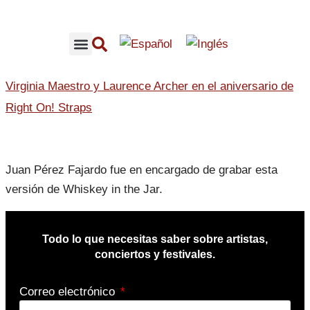
CONCIERTOS RECOMENDADOS
CONTENIDO LOFFMUSIC
Virginia Maestro y Laurence Archer en el aniversario de
Right On! Straps
Juan Pérez Fajardo fue en encargado de grabar esta
versión de Whiskey in the Jar.
Todo lo que necesitas saber sobre artistas,
conciertos y festivales.
Correo electrónico