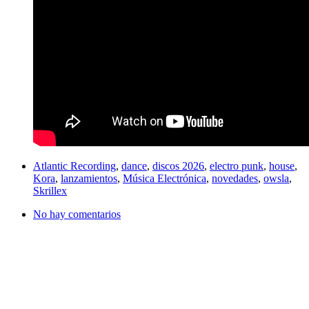
Atlantic Recording
,
dance
,
discos 2026
,
electro punk
,
house
,
Kora
,
lanzamientos
,
Música Electrónica
,
novedades
,
owsla
,
Skrillex
No hay comentarios