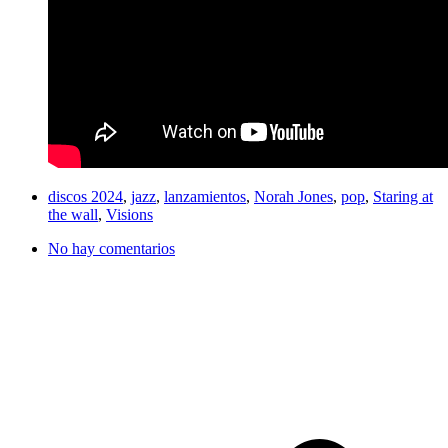
discos 2024
,
jazz
,
lanzamientos
,
Norah Jones
,
pop
,
Staring at
the wall
,
Visions
No hay comentarios