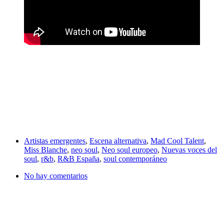
Artistas emergentes
,
Escena alternativa
,
Mad Cool Talent
,
Miss Blanche
,
neo soul
,
Neo soul europeo
,
Nuevas voces del
soul
,
r&b
,
R&B España
,
soul contemporáneo
No hay comentarios