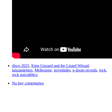
disco 2025
,
King Gizzard and the Lizard Wirzad
,
lanzamientos
,
Melbourne
,
novedades
,
p doom records
,
rock
,
rock psicodélico
No hay comentarios