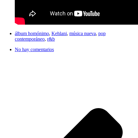
álbum homónimo
,
Kehlani
,
música nueva
,
pop
contemporáneo
,
r&b
No hay comentarios