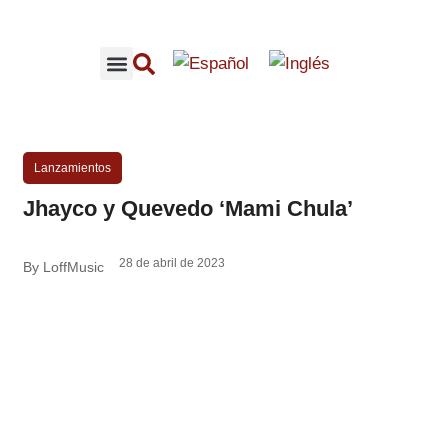
CONCIERTOS RECOMENDADOS
CONTENIDO LOFFMUSIC
Lanzamientos
Jhayco y Quevedo ‘Mami Chula’
28 de abril de 2023
By LoffMusic