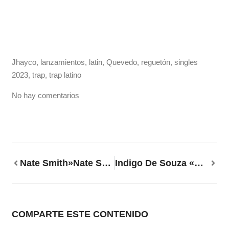
Jhayco
,
lanzamientos
,
latin
,
Quevedo
,
reguetón
,
singles
2023
,
trap
,
trap latino
No hay comentarios
Nate Smith»Nate Smith»
Indigo De Souza «All Of This Will End»
COMPARTE ESTE CONTENIDO