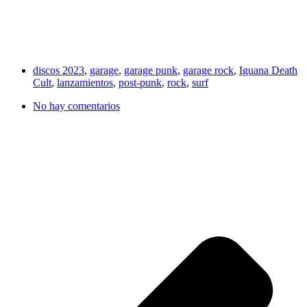
discos 2023
,
garage
,
garage punk
,
garage rock
,
Iguana Death
Cult
,
lanzamientos
,
post-punk
,
rock
,
surf
No hay comentarios