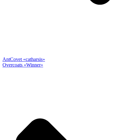
Ant
Covet «catharsis»
Overcoats «Winner»