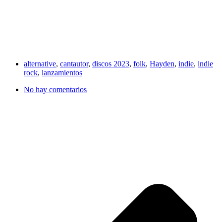
alternative
,
cantautor
,
discos 2023
,
folk
,
Hayden
,
indie
,
indie
rock
,
lanzamientos
No hay comentarios