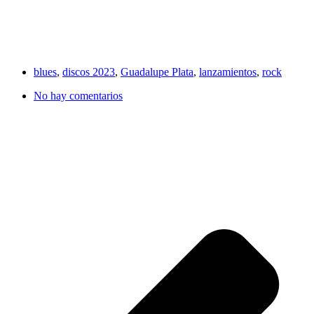
blues
,
discos 2023
,
Guadalupe Plata
,
lanzamientos
,
rock
No hay comentarios