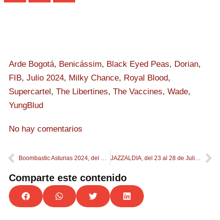
Arde Bogotá
,
Benicássim
,
Black Eyed Peas
,
Dorian
,
FIB
,
Julio 2024
,
Milky Chance
,
Royal Blood
,
Supercartel
,
The Libertines
,
The Vaccines
,
Wade
,
YungBlud
No hay comentarios
Boombastic Asturias 2024, del 18 al 20 de Julio
JAZZALDIA, del 23 al 28 de Julio en Donostia
Comparte este contenido