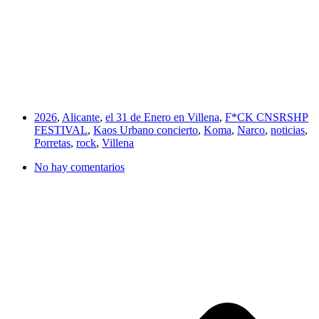
2026
,
Alicante
,
el 31 de Enero en Villena
,
F*CK CNSRSHP
FESTIVAL
,
Kaos Urbano concierto
,
Koma
,
Narco
,
noticias
,
Porretas
,
rock
,
Villena
No hay comentarios