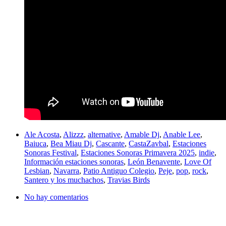
Ale Acosta
,
Alizzz
,
alternative
,
Amable Dj
,
Anable Lee
,
Baiuca
,
Bea Miau Dj
,
Cascante
,
CastaZavbal
,
Estaciones
Sonoras Festival
,
Estaciones Sonoras Primavera 2025
,
indie
,
Información estaciones sonoras
,
León Benavente
,
Love Of
Lesbian
,
Navarra
,
Patio Antiguo Colegio
,
Peje
,
pop
,
rock
,
Santero y los muchachos
,
Travias Birds
No hay comentarios