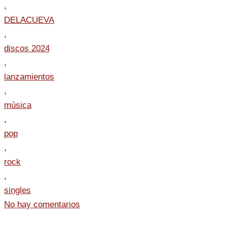
,
DELACUEVA
,
discos 2024
,
lanzamientos
,
música
,
pop
,
rock
,
singles
No hay comentarios