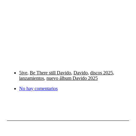
5ive
,
Be There still Davido
,
Davido
,
discos 2025
,
lanzamientos
,
nuevo álbum Davido 2025
No hay comentarios