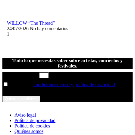
WILLOW “The Thread”
24/07/2026
No hay comentarios
Todo lo que necesitas saber sobre artistas, conciertos y
festivales.
Correo electrónico
He leído las
condiciones de uso y política de privacidad
y las
acepto
Quiero suscribirme
Aviso legal
Política de privacidad
Política de cookies
Quiénes somos