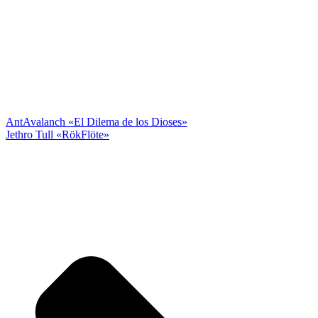
Ant
Avalanch «El Dilema de los Dioses»
Jethro Tull «RökFlöte»