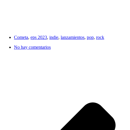
Cometa
,
eps 2023
,
indie
,
lanzamientos
,
pop
,
rock
No hay comentarios