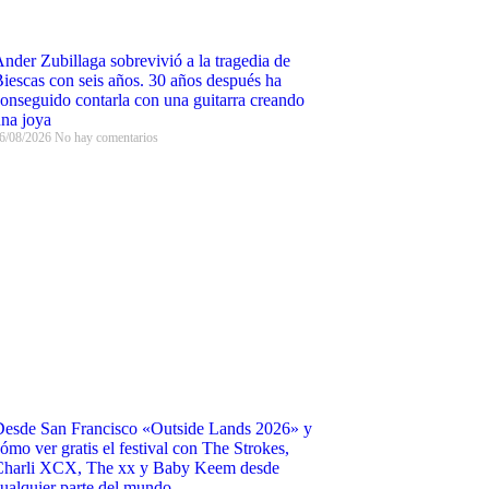
nder Zubillaga sobrevivió a la tragedia de
iescas con seis años. 30 años después ha
onseguido contarla con una guitarra creando
na joya
6/08/2026
No hay comentarios
esde San Francisco «Outside Lands 2026» y
ómo ver gratis el festival con The Strokes,
Charli XCX, The xx y Baby Keem desde
ualquier parte del mundo