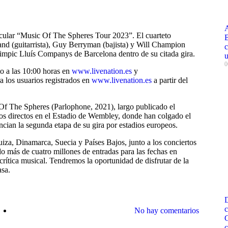
A
ticular “Music Of The Spheres Tour 2023”. El cuarteto
B
kland (guitarrista), Guy Berryman (bajista) y Will Champion
c
Olimpic Lluís Companys de Barcelona dentro de su citada gira.
u
0
to a las 10:00 horas en
www.livenation.es
y
a los usuarios registrados en
www.livenation.es
a partir del
 Of The Spheres (Parlophone, 2021), largo publicado el
os directos en el Estadio de Wembley, donde han colgado el
ncian la segunda etapa de su gira por estadios europeos.
Suiza, Dinamarca, Suecia y Países Bajos, junto a los conciertos
o más de cuatro millones de entradas para las fechas en
rítica musical. Tendremos la oportunidad de disfrutar de la
asa.
D
c
No hay comentarios
c