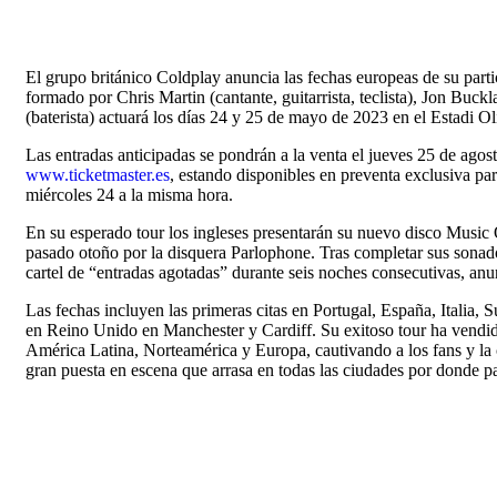
El grupo británico Coldplay anuncia las fechas europeas de su par
formado por Chris Martin (cantante, guitarrista, teclista), Jon Buc
(baterista) actuará los días 24 y 25 de mayo de 2023 en el Estadi 
Las entradas anticipadas se pondrán a la venta el jueves 25 de agos
www.ticketmaster.es
, estando disponibles en preventa exclusiva par
miércoles 24 a la misma hora.
En su esperado tour los ingleses presentarán su nuevo disco Music
pasado otoño por la disquera Parlophone. Tras completar sus sonad
cartel de “entradas agotadas” durante seis noches consecutivas, anu
Las fechas incluyen las primeras citas en Portugal, España, Italia, 
en Reino Unido en Manchester y Cardiff. Su exitoso tour ha vendid
América Latina, Norteamérica y Europa, cautivando a los fans y la c
gran puesta en escena que arrasa en todas las ciudades por donde p