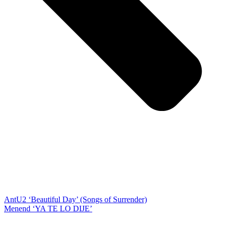
Ant
U2 ‘Beautiful Day’ (Songs of Surrender)
Menend ‘YA TE LO DIJE’