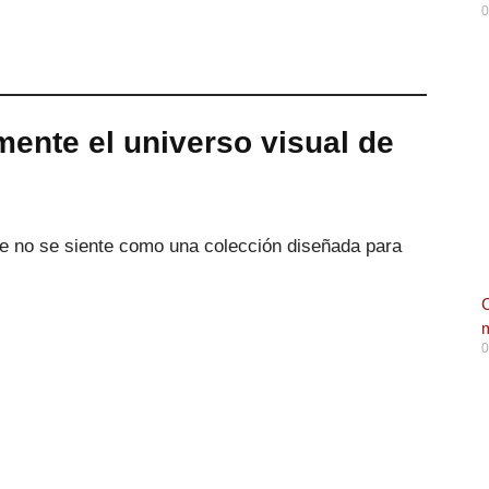
0
lmente el universo visual de
e no se siente como una colección diseñada para
C
m
0