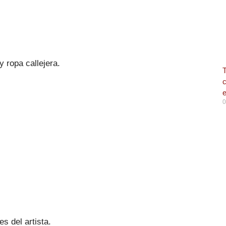
y ropa callejera.
T
c
e
0
s del artista.