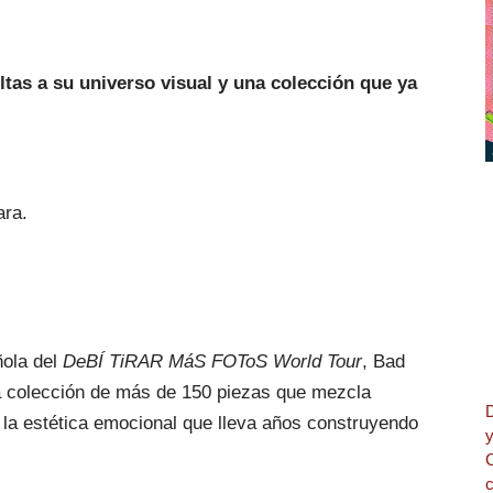
ltas a su universo visual y una colección que ya
ara.
ñola del
DeBÍ TiRAR MáS FOToS World Tour
, Bad
a colección de más de 150 piezas que mezcla
y la estética emocional que lleva años construyendo
y
c