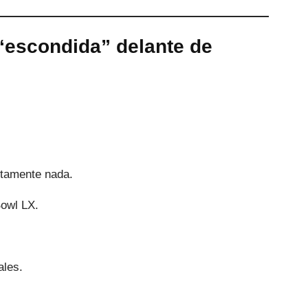
“escondida” delante de
utamente nada.
Bowl LX.
ales.