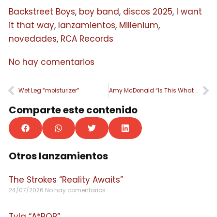
Backstreet Boys
,
boy band
,
discos 2025
,
I want
it that way
,
lanzamientos
,
Millenium
,
novedades
,
RCA Records
No hay comentarios
Wet Leg “moisturizer”
Amy McDonald “Is This What You’ve Been Waiting For?”
Comparte este contenido
Otros lanzamientos
The Strokes “Reality Awaits”
24/07/2026
No hay comentarios
Tyla “A*POP”