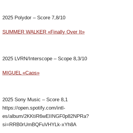
2025 Polydor – Score 7,8/10
SUMMER WALKER «Finally Over It»
2025 LVRN/Interscope – Scope 8,3/10
MIGUEL «Caos»
2025 Sony Music – Score 8,1
https://open.spotify.com/intl-
es/album/2KKtiR6wEIINGF0p82NPRa?
si=RRB0rUmBQFuVHYLk-xYh8A